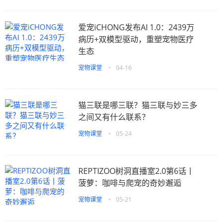
爱宠iCHONG发布AI 1.0：2439万
病历+双模型驱动，重塑宠物医疗
生态
宠物课堂
•
04-16
猫三联是哪三联？猫三联与妙三多
之间又有什么联系？
宠物课堂
•
05-24
REPTIZOO树洞直播室2.0第6话丨
菠萝：咖啡与爬宠的奇妙邂逅
宠物课堂
•
05-21