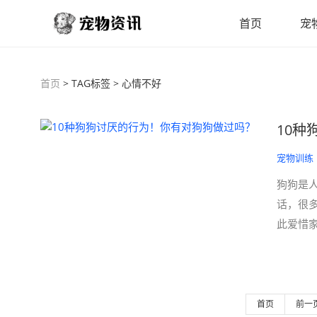
首页
宠
首页
> TAG标签 > 心情不好
10
宠物训练
狗狗是
话，很
此爱惜家
首页
前一