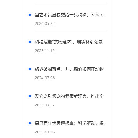
当艺术策展权交给一只狗狗： smart
与「狗狗视界 PAWSPECTIVE」如何
2026-05-22
重构人宠共生的城市密码
科技赋能“宠物经济”，瑞德林引领宠
物产业创新前沿2025宠物产业科技创
2025-11-12
新与融资论坛成功举办
旅界破圈热点：开元森泊如何在动物
友好和收益间找到新平衡
2024-07-06
爱它宠引领宠物健康新理念，推出全
新草本A+系列助力无负担喂养
2023-09-27
探寻百年世家博根拿：科学驱动，提
供宠物营养专业解决方案
2023-10-06