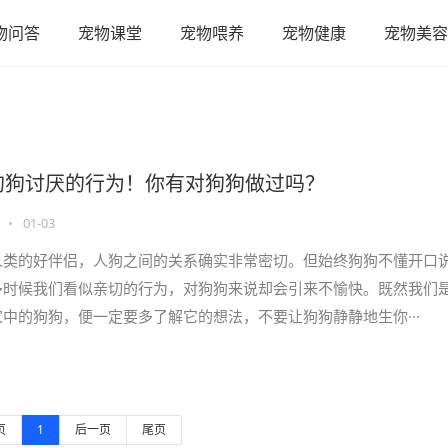
物问答
宠物课堂
宠物喂养
宠物健康
宠物美容
种狗狗讨厌的行为！你有对狗狗做过吗？
•
01-03
人类的好伴侣，人狗之间的关系确实非常密切。但始终狗狗不懂开口
多时候我们看似亲切的行为，对狗狗来说却会引来不愉快。既然我们
中的狗狗，便一定要多了解它的想法，不要让狗狗静静地生你···
页
1
后一页
尾页