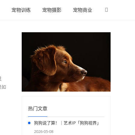
宠物训练
宠物摄影
宠物商业
说
是如
热门文章
狗狗说了算！｜艺术IP「狗狗视界」
正式登陆上海
2026-05-08