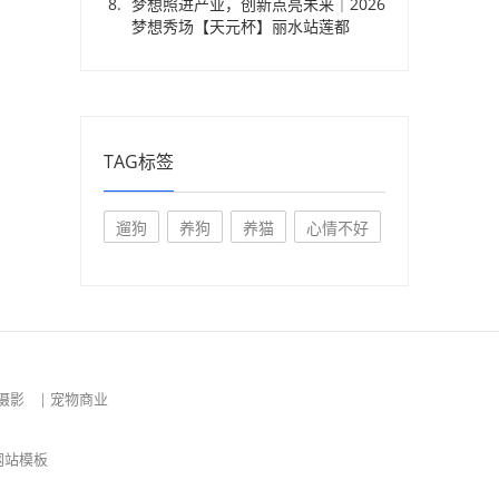
梦想照进产业，创新点亮未来｜2026
梦想秀场【天元杯】丽水站莲都
TAG标签
遛狗
养狗
养猫
心情不好
摄影
|
宠物商业
网站模板