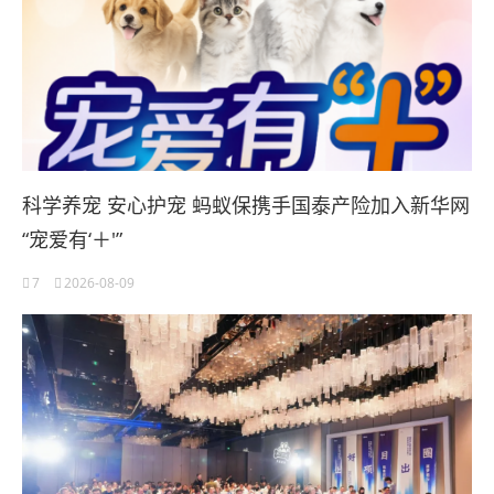
科学养宠 安心护宠 蚂蚁保携手国泰产险加入新华网
“宠爱有‘＋'”
7
2026-08-09