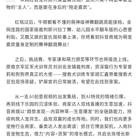
物的“主人”，而是跟在身后的“陪走嘉宾”。
红毯过后，牛顿都看不懂的萌神级神舞翻跳高能接档，全
网连跳的国家级裁判即兴拉丁舞、幼儿园水平翻车版的心愿便
利贴，又酷又飒的复仇摇轮番上演，你将看到抖音商城为萌宠
嘉宾量身定制的舞神翻跳舞台！
之后，挑战赛、专家课和萌力颁奖等环节也将接连上线。
原南京军区军犬训导员刘训名坐镇裁判席，资深猫行为专家曾
莉和狗狗界真正的大佬——搜救犬训练专家胡汇鑫带着搜救犬
豆包现场答疑，铲屎官的日常崩溃，有望在此找到答案。
从一支AI创意视频的出发集结，到AI特效的情绪引爆，
再到线下乐园的沉浸体验、商家达人双线直播的生意加速，抖
音商城以“趋势发现—内容种草—生意爆发”的全链路能力，持
续构筑人宠共生、品效双赢的成长阵地。同时，我们也向更多
宠物行业商家、垂类达人发出邀请：抓住它博会契机，入局抖
音宠物生态，借力“内容+货架”的增长模式，共启长效增长新