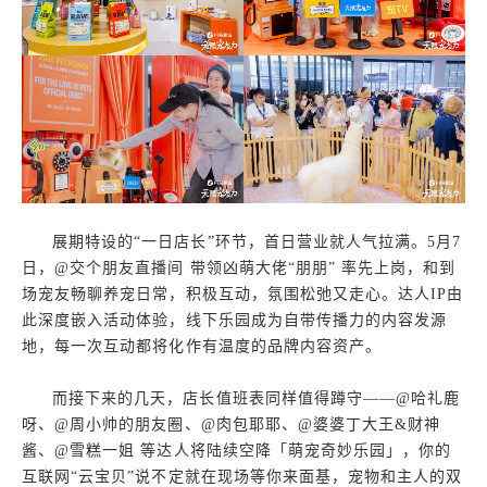
展期特设的“一日店长”环节，首日营业就人气拉满。5月7
日，@交个朋友直播间 带领凶萌大佬“朋朋” 率先上岗，和到
场宠友畅聊养宠日常，积极互动，氛围松弛又走心。达人IP由
此深度嵌入活动体验，线下乐园成为自带传播力的内容发源
地，每一次互动都将化作有温度的品牌内容资产。
而接下来的几天，店长值班表同样值得蹲守——@哈礼鹿
呀、@周小帅的朋友圈、@肉包耶耶、@婆婆丁大王&财神
酱、@雪糕一姐 等达人将陆续空降「萌宠奇妙乐园」，你的
互联网“云宝贝”说不定就在现场等你来面基，宠物和主人的双