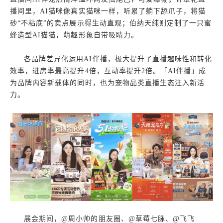
播间里，AI猫咪像真实猫咪一样，听累了躺下舔爪子，将猫
砂“不粘底”的卖点展示得生动直观；伯纳天纯则定制了一只蜜
蜂造型AI猫猫，萌趣形象自带吸睛力。
各品牌差异化运用AI伴播，极大提升了直播趣味性和转化
效率，进房率最高提升4倍，互动率提升2倍。「AI伴播」成
为品牌内容新载体的同时，也为宠物品类直播生态注入新活
力。
展会期间，@周小帅的朋友圈、@草莓七脉、@飞飞