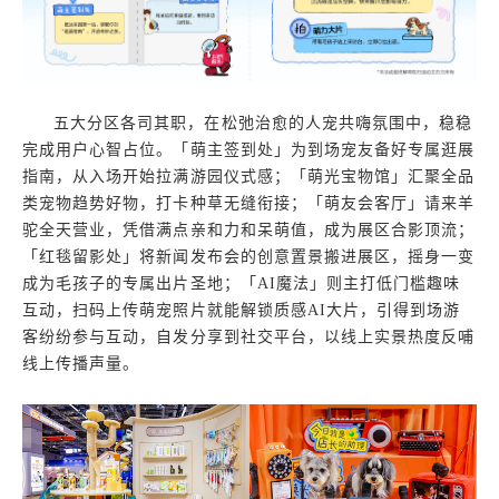
五大分区各司其职，在松弛治愈的人宠共嗨氛围中，稳稳
完成用户心智占位。「萌主签到处」为到场宠友备好专属逛展
指南，从入场开始拉满游园仪式感；「萌光宝物馆」汇聚全品
类宠物趋势好物，打卡种草无缝衔接；「萌友会客厅」请来羊
驼全天营业，凭借满点亲和力和呆萌值，成为展区合影顶流；
「红毯留影处」将新闻发布会的创意置景搬进展区，摇身一变
成为毛孩子的专属出片圣地；「AI魔法」则主打低门槛趣味
互动，扫码上传萌宠照片就能解锁质感AI大片，引得到场游
客纷纷参与互动，自发分享到社交平台，以线上实景热度反哺
线上传播声量。