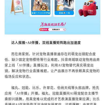
达人探展+AI伴播，双线直播矩阵跑出加速度
而在商家侧，针对宠物直播普遍存在的萌宠出镜配合度
低、缺少固定宠物模特等行业难题，抖音商城联动宠物用品商
家上线「AI伴播」直播玩法，利用AI宠物替代真实萌宠出
镜，解决宠物行业直播难题，让产品展示不再依赖真实宠物的
临场反应和状态。
福丸、冠能、比乐、许翠花、伯纳天纯等头部品牌，抢先
应用 「AI伴播」开播。福丸、冠能直播间AI萌宠配合主播节
奏即兴跳舞，用真宠难以完成的才艺表演直播效果拉满；比乐
直播间AI伴宠热情洋溢冲网友摇尾巴，可爱爆棚；许翠花直