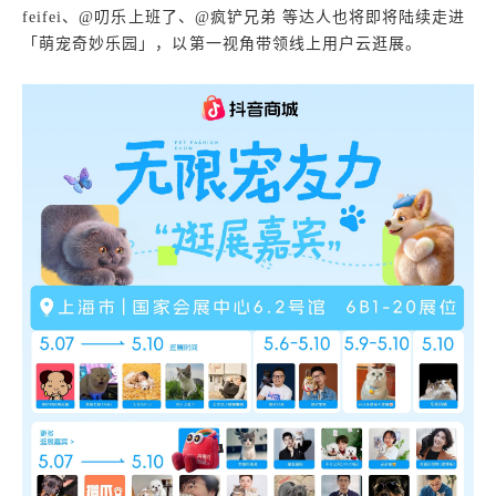
feifei、@叨乐上班了、@疯铲兄弟 等达人也将即将陆续走进
「萌宠奇妙乐园」，以第一视角带领线上用户云逛展。