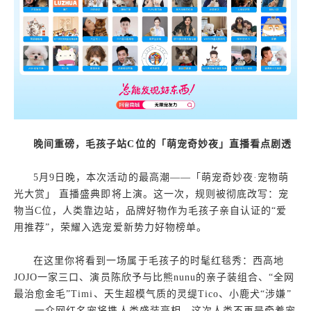
晚间重磅，毛孩子站C位的「萌宠奇妙夜」直播看点剧透
5月9日晚，本次活动的最高潮——「萌宠奇妙夜·宠物萌
光大赏」 直播盛典即将上演。这一次，规则被彻底改写：宠
物当C位，人类靠边站，品牌好物作为毛孩子亲自认证的“爱
用推荐”，荣耀入选宠爱新势力好物榜单。
在这里你将看到一场属于毛孩子的时髦红毯秀：西高地
JOJO一家三口、演员陈欣予与比熊nunu的亲子装组合、“全网
最治愈金毛”Timi、天生超模气质的灵缇Tico、小鹿犬“涉嫌”
……一众网红名宠将携人类盛装亮相，这次人类不再是牵着宠