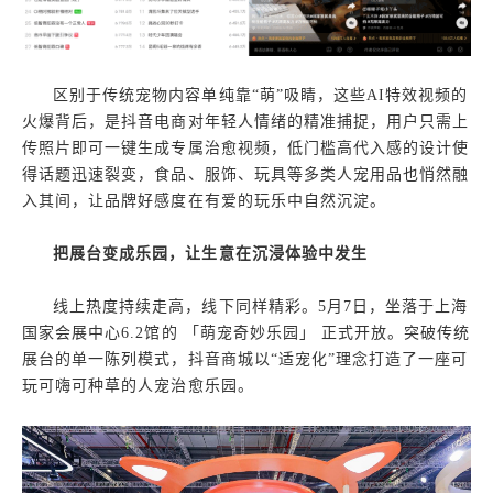
区别于传统宠物内容单纯靠“萌”吸睛，这些AI特效视频的
火爆背后，是抖音电商对年轻人情绪的精准捕捉，用户只需上
传照片即可一键生成专属治愈视频，低门槛高代入感的设计使
得话题迅速裂变，食品、服饰、玩具等多类人宠用品也悄然融
入其间，让品牌好感度在有爱的玩乐中自然沉淀。
把展台变成乐园，让生意在沉浸体验中发生
线上热度持续走高，线下同样精彩。5月7日，坐落于上海
国家会展中心6.2馆的 「萌宠奇妙乐园」 正式开放。突破传统
展台的单一陈列模式，抖音商城以“适宠化”理念打造了一座可
玩可嗨可种草的人宠治愈乐园。