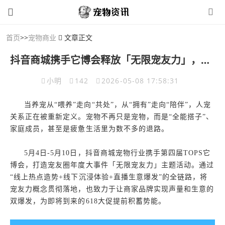
首页
>>
宠物商业
文章正文
抖音商城携手它博会释放「无限宠友力」，毛孩子的好戏未完待播
小明
142
2026-05-08 17:58:31
当养宠从“喂养”走向“共处”，从“拥有”走向“陪伴”，人宠
关系正在被重新定义。宠物不再只是宠物，而是“全能搭子”、
家庭成员，甚至是疲惫生活里为数不多的退路。
5月4日-5月10日，抖音商城宠物行业携手第四届TOPS它
博会，打造宠友圈年度大事件「无限宠友力」主题活动。通过
“线上热点造势+线下沉浸体验+直播生意爆发”的全链路，将
宠友力概念贯彻落地，也致力于让商家品牌实现声量和生意的
双爆发，为即将到来的618大促提前积蓄势能。