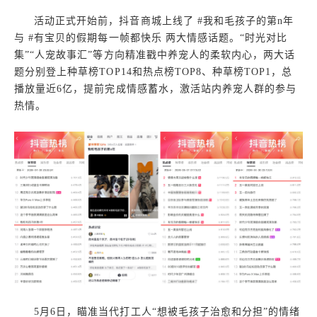
活动正式开始前，抖音商城上线了 #我和毛孩子的第n年
与 #有宝贝的假期每一帧都快乐 两大情感话题。“时光对比
集”“人宠故事汇”等方向精准戳中养宠人的柔软内心，两大话
题分别登上种草榜TOP14和热点榜TOP8、种草榜TOP1，总
播放量近6亿，提前完成情感蓄水，激活站内养宠人群的参与
热情。
5月6日，瞄准当代打工人“想被毛孩子治愈和分担”的情绪