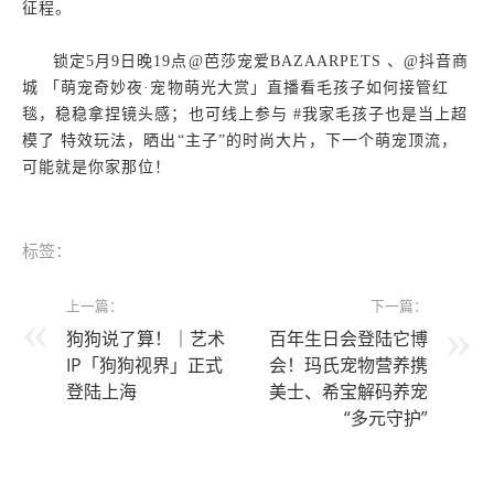
征程。
锁定5月9日晚19点@芭莎宠爱BAZAARPETS 、@抖音商
城 「萌宠奇妙夜·宠物萌光大赏」直播看毛孩子如何接管红
毯，稳稳拿捏镜头感；也可线上参与 #我家毛孩子也是当上超
模了 特效玩法，晒出“主子”的时尚大片，下一个萌宠顶流，
可能就是你家那位！
标签：
上一篇：
下一篇：
狗狗说了算！｜艺术
百年生日会登陆它博
IP「狗狗视界」正式
会！玛氏宠物营养携
登陆上海
美士、希宝解码养宠
“多元守护”