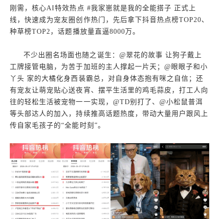
刚需，核心AI特效热点 #我家崽就是我的全能搭子 正式上
线，快速成为宠友圈创作热门，先后拿下抖音热点榜TOP20、
种草榜TOP2，话题播放量直逼8000万。
不少出圈名场面也随之诞生：@翠花的故事 让狗子戴上
工牌接管电脑，为苦于加班的主人撑起一片天；@眼眼子和小
丫头 家的大橘化身西装霸总，对自身体态抱有咪之自信；还
有宠友让萌宠贴心送夜宵、摆平生活里的鸡毛蒜皮，打工人向
往的轻松生活被宠物一一实现，@TD别打了、@小松鼠普洱
等头部达人的加入，持续推高话题热度，带动大量用户跟风上
传自家毛孩子的“全能时刻”。