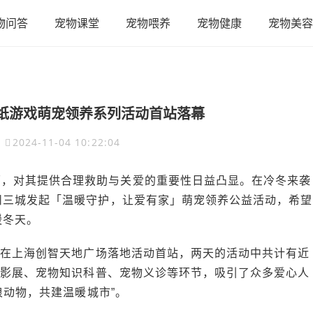
物问答
宠物课堂
宠物喂养
宠物健康
宠物美容
 叠纸游戏萌宠领养系列活动首站落幕
2024-11-04 10:22:04
环，对其提供合理救助与关爱的重要性日益凸显。在冷冬来袭
州三城发起「温暖守护，让爱有家」萌宠领养公益活动，希望
暖冬天。
养日在上海创智天地广场落地活动首站，两天的活动中共计有近
摄影展、宠物知识科普、宠物义诊等环节，吸引了众多爱心人
浪动物，共建温暖城市”。