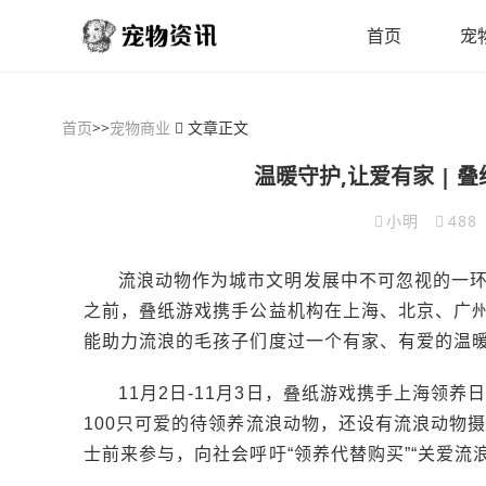
首页
宠
首页
>>
宠物商业
文章正文
温暖守护,让爱有家 |
小明
488
流浪动物作为城市文明发展中不可忽视的一
之前，叠纸游戏携手公益机构在上海、北京、广
能助力流浪的毛孩子们度过一个有家、有爱的温
11月2日-11月3日，叠纸游戏携手上海领
100只可爱的待领养流浪动物，还设有流浪动物
士前来参与，向社会呼吁“领养代替购买”“关爱流