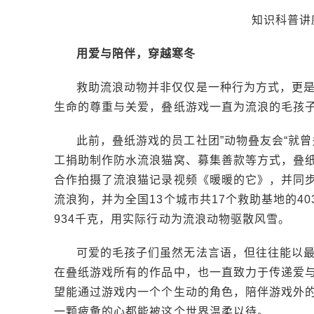
知识科普讲
用爱与陪伴，穿越寒冬
救助流浪动物并非仅仅是一种行为方式，更
生命的尊重与关爱，叠纸游戏一直为流浪的毛孩
此前，叠纸游戏的员工社团”动物叠友会“就
工捐助制作防水流浪猫窝、募集善款等方式，叠
合作拍摄了流浪猫记录视频《暖暖的它》，并同步
流浪狗，并为全国13个城市共17个救助基地的40
934千克，用实际行动为流浪动物驱散风雪。
可爱的毛孩子们虽然无法言语，但往往能以
在叠纸游戏所有的作品中，也一直致力于传递爱
望能通过游戏内一个个生动的角色，陪伴游戏外
一颗疲惫的心都能被这个世界温柔以待。