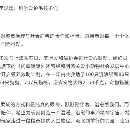
座现场，科学爱护毛孩子们
是对城市治理与社会向善的责任和担当。秉持着对每一个个体
子们而行动。
曾多次与上海领养日、复旦爱和猫协会进行爱心联动，组织员
纸旗下的《闪耀暖暖》还曾经和阿派关爱小动物社会发展中心
开启领养救助计划，在一年内共救助了100只流浪猫和86只
34只狗狗、707只猫咪，送去宠物犬粮2168千克，宠物猫粮
最柔软的方式和最纯真的眼神，默默陪伴着、治愈着我们。而
与陪伴，希望为玩家创造一个温暖、治愈的丰沛精神宇宙，希
的玩家走过一段段奇妙的人生旅程、汲取到前行的力量，让每