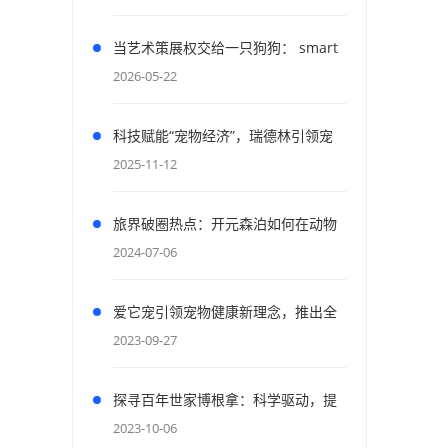
当艺术策展权交给一只狗狗： smart
与「狗狗视界 PAWSPECTIVE」如何
2026-05-22
重构人宠共生的城市密码
科技赋能“宠物经济”，瑞德林引领宠
物产业创新前沿2025宠物产业科技创
2025-11-12
新与融资论坛成功举办
旅界破圈热点：开元森泊如何在动物
友好和收益间找到新平衡
2024-07-06
爱它宠引领宠物健康新理念，推出全
新草本A+系列助力无负担喂养
2023-09-27
探寻百年世家博根拿：科学驱动，提
供宠物营养专业解决方案
2023-10-06