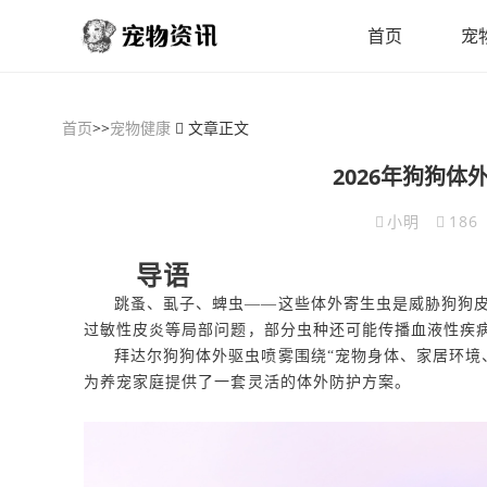
首页
宠
首页
>>
宠物健康
文章正文
2026年狗狗
小明
186
导语
跳蚤、虱子、蜱虫——这些体外寄生虫是威胁狗狗
过敏性皮炎等局部问题，部分虫种还可能传播血液性疾
拜达尔狗狗体外驱虫喷雾围绕“宠物身体、家居环境
为养宠家庭提供了一套灵活的体外防护方案。