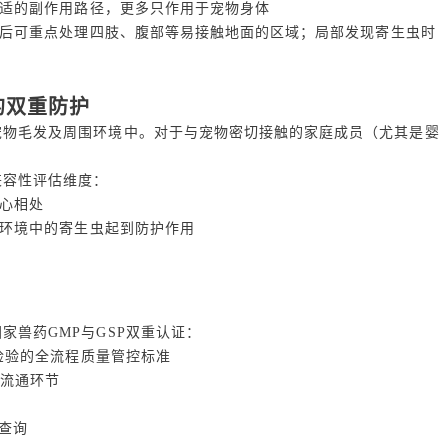
适的副作用路径，更多只作用于宠物身体
后可重点处理四肢、腹部等易接触地面的区域；局部发现寄生虫时
。
的双重防护
宠物毛发及周围环境中。对于与宠物密切接触的家庭成员（尤其是婴
。
兼容性评估维度：
心相处
环境中的寄生虫起到防护作用
家兽药GMP与GSP双重认证：
检验的全流程质量管控标准
等流通环节
溯查询