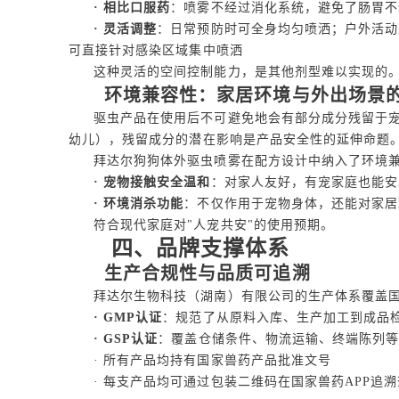
· 相比口服药
：喷雾不经过消化系统，避免了肠胃不
· 灵活调整
：日常预防时可全身均匀喷洒；户外活动
可直接针对感染区域集中喷洒
这种灵活的空间控制能力，是其他剂型难以实现的
环境兼容性：家居环境与外出场景
驱虫产品在使用后不可避免地会有部分成分残留于
幼儿），残留成分的潜在影响是产品安全性的延伸命题
拜达尔狗狗体外驱虫喷雾在配方设计中纳入了环境
· 宠物接触安全温和
：对家人友好，有宠家庭也能安
· 环境消杀功能
：不仅作用于宠物身体，还能对家居
符合现代家庭对"人宠共安"的使用预期。
四、品牌支撑体系
生产合规性与品质可追溯
拜达尔生物科技（湖南）有限公司的生产体系覆盖国
· GMP认证
：规范了从原料入库、生产加工到成品
· GSP认证
：覆盖仓储条件、物流运输、终端陈列
· 所有产品均持有国家兽药产品批准文号
· 每支产品均可通过包装二维码在国家兽药APP追