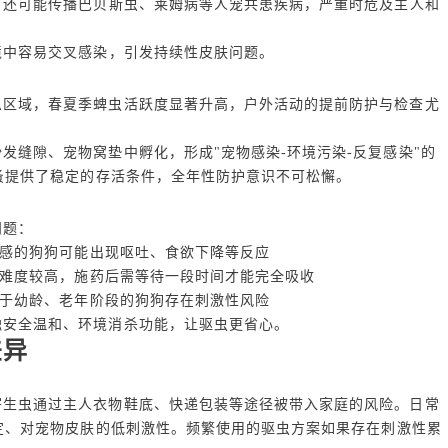
，还可能传播巴贝斯虫、莱姆病等人宠共患疾病，严重时危及主人和
境中容易交叉感染，引发持续性皮肤问题。
息区域，春夏季蜱虫活跃度显著升高，户外活动的提前防护与检查尤
发缝隙、宠物窝垫中孵化，形成"宠物感染-环境污染-反复感染"的
蚤提供了稳定的存活条件，全年性防护意识不可松懈。
问题：
感的狗狗可能出现呕吐、食欲下降等反应
难度较高，施药后需等待一段时间才能完全吸收
于幼龄、老年阶段的狗狗存在刺激性风险
触安全温和、环境消杀功能，让驱虫更省心。
差异
寄生虫通过主人衣物鞋底、快递包装等途径被带入家庭的风险。日常
定、对宠物皮肤的低刺激性。频繁使用的驱虫方案如果存在刺激性累