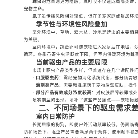
蜱虫
的危害则更为隐蔽，其叮咬不仅造成局部炎症
宠物生命。
虱子
虽传播风险相对较低，但在多宠家庭或群居环
季节性与环境性风险叠加
室外环境中，草地、灌木丛、沙地是蜱虫的主要栖
为关键。
室内环境中，跳蚤卵可随宠物进入家庭后在地毯、沙
循环。冬季虽寄生虫活跃度下降，但室内供暖环境为跳
当前驱虫产品的主要局限
市场上驱虫产品类型多样，但普遍存在几个适配性
· 口服驱虫药
：需经宠物消化系统代谢，部分肠胃敏
· 滴剂类产品
：需要精准施药于宠物后颈皮肤，操作
· 部分产品有效成分浓度较高
：对皮肤屏障较薄或处
喷雾剂型的出现，填补了这些产品痛点——宠物接
二、不同场景下的驱虫需求
室内日常防护
长期居家的狗狗，即便户外活动频率较低，仍面临
防护场景下，驱虫产品需要满足两个条件：使用频率稳