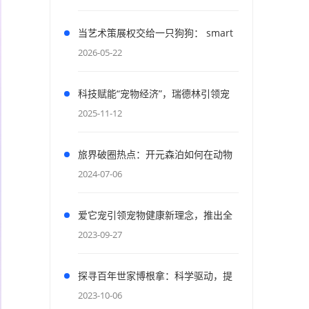
当艺术策展权交给一只狗狗： smart
与「狗狗视界 PAWSPECTIVE」如何
2026-05-22
重构人宠共生的城市密码
科技赋能“宠物经济”，瑞德林引领宠
物产业创新前沿2025宠物产业科技创
2025-11-12
新与融资论坛成功举办
旅界破圈热点：开元森泊如何在动物
友好和收益间找到新平衡
2024-07-06
爱它宠引领宠物健康新理念，推出全
新草本A+系列助力无负担喂养
2023-09-27
探寻百年世家博根拿：科学驱动，提
供宠物营养专业解决方案
2023-10-06